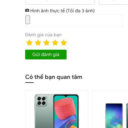
Hình ảnh thực tế
(Tối đa 3 ảnh)
Đánh giá của bạn
Gửi đánh giá
Samsung S20 Plus 
Có thể bạn quan tâm
Galaxy S20 Plus
chính hãng Việt Nam
có tất cả 3 màu
Black).
Tuy nhiên tại
quê nhà
Hàn Quốc
, tất nhiên S
Galaxy S20 Plus 5G cũ
. Đó là: Đỏ (Jennie Red),Trắn
phiên bản màu sắc của S20 Plus được đánh giá là có
x
ngoài nắng
chiếc smartphone này sẽ cực bắt mắt
.
Trong khi Samsung Galaxy S20 Ultra 5G có kích thước 
phù hợp với hầu hết người d
ù
ng.
Màn hình 6,7 inch kh