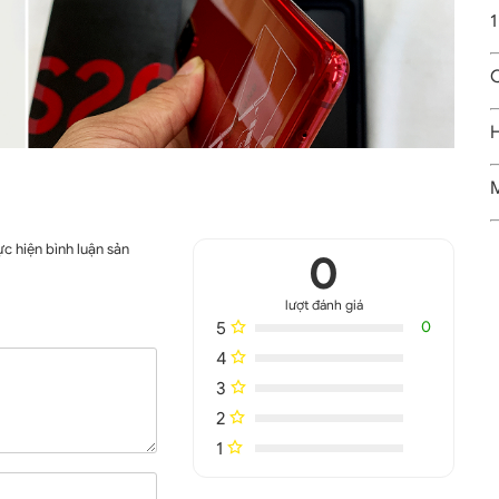
1
C
H
M
c hiện bình luận sản
0
lượt đánh giá
5
0
4
3
2
1