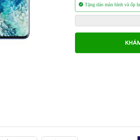
Tặng dán màn hình và ốp lư
KHÁM