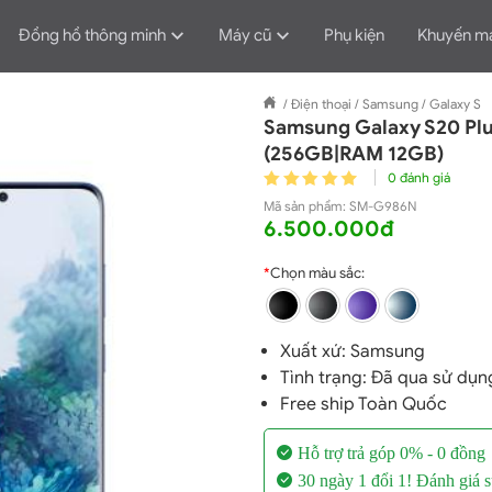
Đồng hồ thông minh
Máy cũ
Phụ kiện
Khuyến m
/
Điện thoại
/
Samsung
/
Galaxy S
Samsung Galaxy S20 Pl
(256GB|RAM 12GB)
0 đánh giá
Mã sản phẩm:
SM-G986N
6.500.000đ
*
Chọn màu sắc:
Xuất xứ:
Samsung
Tình trạng: Đã qua sử dụn
Free ship Toàn Quốc
Hỗ trợ trả góp 0% - 0 đồng
30 ngày 1 đổi 1! Đánh giá s