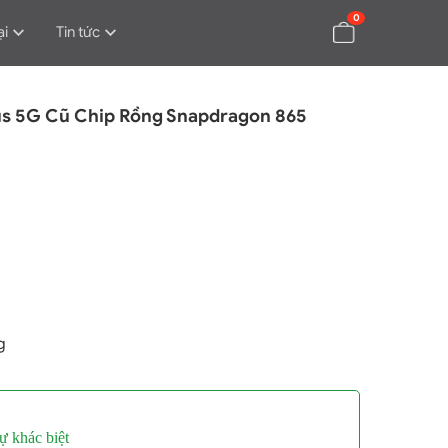
0
ại
Tin tức
us 5G Cũ Chip Rồng Snapdragon 865
g
ự khác biệt