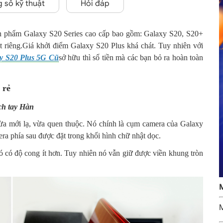
 số kỹ thuật
Hỏi đáp
ản phẩm Galaxy S20 Series cao cấp bao gồm: Galaxy S20, S20+
 riêng.
Giá khởi điểm Galaxy S20 Plus khá chát. Tuy nhiên với
y S20 Plus 5G Cũ
sở hữu thì số tiền mà các bạn bỏ ra hoàn toàn
 rẻ
ch tay Hàn
ừa mới lạ, vừa quen thuộc. Nó chính là cụm camera của Galaxy
a phía sau được đặt trong khối hình chữ nhật dọc.
nó có độ cong ít hơn. Tuy nhiên nó vẫn giữ được viền khung tròn
M