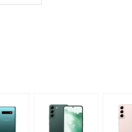
5G phiên bản màu đỏ rực rỡ
: Xanh dương (Cloud Blue),Xám (Cosmic Gray) và Đen (Cosmic
amsung cũng sẽ có những phiên bản đặc biệt
khác cho
Samsung
g (Cloud White),Xanh đậm (Aura Blue). So với tiền nhiệm, các
u
hướng nhẹ nhàng hơn
, trẻ trung hơn khá nhiều
.
Đặc
biệt khi ở
6.9 inch
nổi bật
t
hì Samsung Galaxy S20
Plus 5G
có kích thước
á
vừa tay, không bị quá
to
hay
quá bé
khi cầm.
Về tổng thể
S20