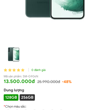
0 đánh giá
Mã sản phẩm:
SM-G906N
13.500.000đ
25.990.000đ
-48%
Dung lượng
128GB
256GB
*
Chọn màu sắc: