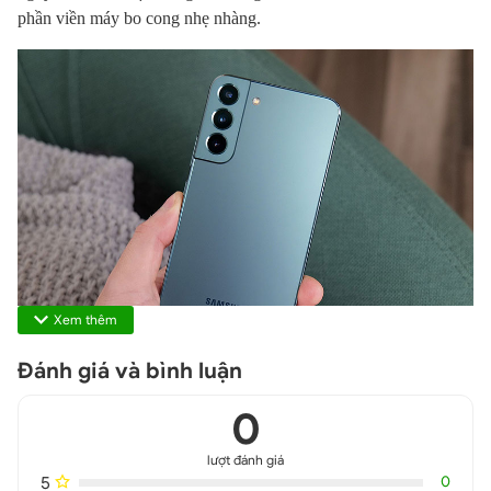
phần viền máy bo cong nhẹ nhàng.
Xem thêm
Đánh giá và bình luận
0
Thiết kế Galaxy S22 Plus chính hãng
lượt đánh giá
Nhìn qua chiếc điện thoại flagship năm nay của nhà
Samsung
5
0