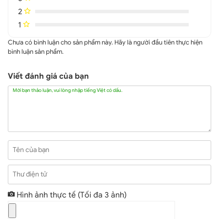
Bên cạnh đó, với RAM 8GB, người dùng có thể thực hiện
2
đa nhiệm một cách mượt mà và hiệu quả. Bộ nhớ trong
1
512GB cũng cung cấp không gian lưu trữ rộng rãi, cho
phép bạn lưu giữ mọi thứ từ hình ảnh, video đến các ứng
Chưa có bình luận cho sản phẩm này. Hãy là người đầu tiên thực hiện
bình luận sản phẩm.
dụng.
Samsung Galaxy S24 xách tay Hàn trang bị
Viết đánh giá của bạn
hệ thống camera hiện đại
Mời bạn thảo luận, vui lòng nhập tiếng Việt có dấu.
Galaxy S24 bản Hàn Quốc
, mang đến trải nghiệm chụp
ảnh đa dạng và chất lượng cao nhờ bộ ba camera sau
chuyên nghiệp. Hệ thống này bao gồm cảm biến chính
50MP, camera góc siêu rộng 12MP và ống kính tele 10MP
hỗ trợ zoom quang học 3x. Với hệ thống camera đa
Tên của bạn
năng này, người dùng có thể chụp lại mọi khoảnh khắc
một cách chân thực và tinh tế.
Thư điện tử
Hình ảnh thực tế
(Tối đa 3 ảnh)