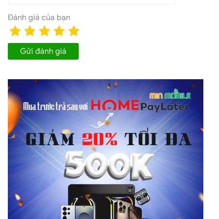
Đánh giá của bạn
Gửi đánh giá
Ngoài ra, chiếc điện thoại này còn không làm bạn thất
vọng với camera trước độ phân giải 12MP, hỗ trợ quay
video 4K, cho phép bạn tự tin chụp ảnh selfie đẹp mắt
và tham gia các cuộc trò chuyện video sắc nét, chất
lượng cao. Máy còn tích hợp các công nghệ chụp hình
tiên tiến như Zoom Anyplace và E2A AI Remosaic, giúp
nâng cao trải nghiệm chụp ảnh của người dùng.