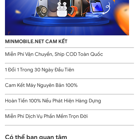
Pin trên Samsung S24 xách tay Hàn Quốc
S24 5G xách tay giá rẻ tại Hải Phòng
được trang bị
viên pin dung lượng cao 4000mAh, một bước cải tiến
nhỏ với 100mAh tăng thêm so với thế hệ trước. Sự kết
hợp này với con chip mới giúp kéo dài thời gian sử dụng
MINMOBILE.NET CAM KẾT
của điện thoại, mang lại trải nghiệm liền mạch và không
bị gián đoạn cho người dùng.
Miễn Phí Vận Chuyển, Ship COD Toàn Quốc
Về khả năng sạc, Galaxy S24 hỗ trợ sạc nhanh 25W, giúp
1 Đổi 1 Trong 30 Ngày Đầu Tiên
người dùng có thể sạc pin lên tới 50% chỉ trong vòng 30
phút. Ngoài ra, thiết bị còn tích hợp sạc không dây 15W
Cam Kết Máy Nguyên Bản 100%
và sạc ngược 4.5W, mang lại sự tiện lợi tối đa trong quá
trình sử dụng. Điều này không chỉ cải thiện hiệu suất sử
Hoàn Tiền 100% Nếu Phát Hiện Hàng Dựng
dụng mà còn đáp ứng nhanh chóng nhu cầu sạc pin
trong các tình huống hàng ngày, đặc biệt là khi cần thiết
gấp.
Miễn Phí Dịch Vụ Phần Mềm Trọn Đời
Thiết kế tinh tế, nhỏ gọn
Có thể bạn quan tâm