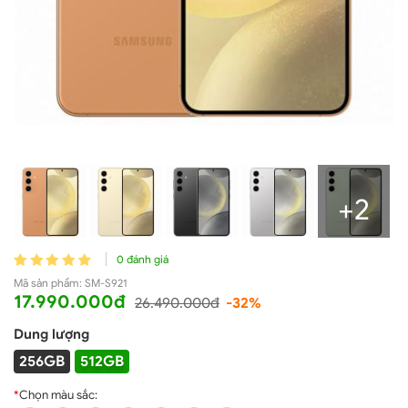
+2
0 đánh giá
Mã sản phẩm:
SM-S921
17.990.000đ
26.490.000đ
-32%
Dung lượng
256GB
512GB
*
Chọn màu sắc: