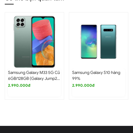
Samsung Galaxy S24 512GB được trang bị màn hình
LTPO hiện đại với kích thước 6.2 inch, độ phân giải FHD+,
và hỗ trợ HDR10+, mang đến hình ảnh sắc nét, chi tiết và
màu sắc trung thực. Tần số quét 120Hz giúp mọi trải
nghiệm từ chơi game, lướt web, xem phim đến thực hiện
các tác vụ hàng ngày trở nên mượt mà và nhanh nhạy
hơn bao giờ hết. Đặc biệt, màn hình có độ sáng lên tới
2500 nits, giúp việc sử dụng dưới ánh nắng mặt trời trở
nên dễ dàng và không gặp khó khăn.
Samsung Galaxy S22 5G Cũ
Samsung Galaxy S22 Plus
Bản Hàn 256GB
5G Hàn Quốc Cũ
(8GB|256GB)
7.500.000đ
21.990.000đ
6.990.000đ
27.490.000đ