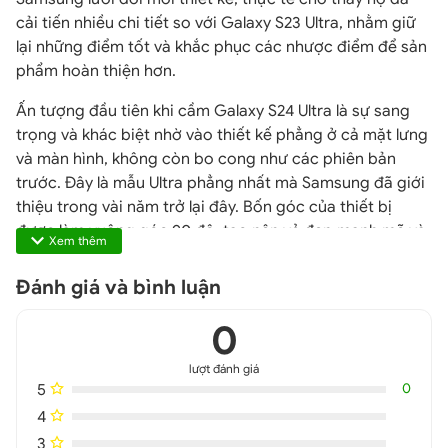
cải tiến nhiều chi tiết so với Galaxy S23 Ultra, nhằm giữ
lại những điểm tốt và khắc phục các nhược điểm để sản
phẩm hoàn thiện hơn.
Ấn tượng đầu tiên khi cầm Galaxy S24 Ultra là sự sang
trọng và khác biệt nhờ vào thiết kế phẳng ở cả mặt lưng
và màn hình, không còn bo cong như các phiên bản
trước. Đây là mẫu Ultra phẳng nhất mà Samsung đã giới
thiệu trong vài năm trở lại đây. Bốn góc của thiết bị
được làm vuông góc 90 độ, tạo nên vẻ đẹp mạnh mẽ và
Xem thêm
hiện đại, mặc dù điều này có thể gây cấn khi bỏ vào túi
quần hoặc cầm ngang chơi game.
Đánh giá và bình luận
0
lượt đánh giá
5
0
4
3