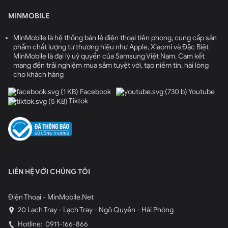
nhân trên Geekbench 6, cùng với 18215 điểm tổng trên
MINMOBILE
PCMark. Những con số này khẳng định rằng Galaxy S24
Ultra là một trong những chiếc smartphone Android
MinMobile là hệ thống bán lẻ điện thoại tiên phong, cung cấp sản
mạnh mẽ nhất trên thị trường hiện nay. Trong thử
phẩm chất lượng từ thương hiệu như Apple, Xiaomi và Đặc Biệt
MinMobile là đại lý uỷ quyền của Samsung Việt Nam. Cam kết
nghiệm chơi game, máy cho trải nghiệm mượt mà, ổn
mang đến trải nghiệm mua sắm tuyệt vời, tạo niềm tin, hài lòng
định, đặc biệt là khi chạy các trò chơi nặng như PUBG
cho khách hàng
Mobile và Genshin Impact, ngay cả khi thiết lập đồ họa
Facebook
Youtube
cao nhất. Khi cài đặt chế độ Ultra HDR và tốc độ khung
Tiktok
hình cực cao trên PUBG Mobile, máy duy trì khung hình
ổn định quanh mức 40 FPS.
LIÊN HỆ VỚI CHÚNG TÔI
Điện Thoại - MinMobile.Net
20 Lạch Tray - Lạch Tray - Ngô Quyền - Hải Phòng
Hotline:
0911-166-866