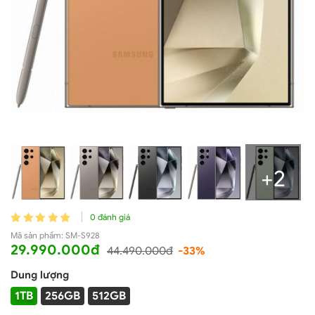
+2
0 đánh giá
Mã sản phẩm:
SM-S928
29.990.000đ
44.490.000đ
-33%
Dung lượng
1TB
256GB
512GB