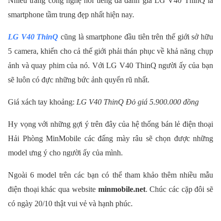
Nhiều trang công nghệ nổi tiếng đã đánh giá LG V40 ThinQ là
smartphone tầm trung đẹp nhất hiện nay.
LG V40 ThinQ
cũng là smartphone đầu tiên trên thế giới sở hữu
5 camera, khiến cho cả thế giới phải thán phục về khả năng chụp
ảnh và quay phim của nó. Với LG V40 ThinQ người ấy của bạn
sẽ luôn có đực những bức ảnh quyến rũ nhất.
Giá xách tay khoảng:
LG V40 ThinQ Đỏ giá 5.900.000 đồng
Hy vọng với những gợi ý trên đây của hệ thống bán lẻ điện thoại
Hải Phòng MinMobile các đấng mày râu sẽ chọn được những
model ưng ý cho người ấy của mình.
Ngoài 6 model trên các bạn có thể tham khảo thêm nhiều mẫu
điện thoại khác qua website
minmobile.net
.
Chúc các cặp đôi sẽ
có ngày 20/10 thật vui vẻ và hạnh phúc.