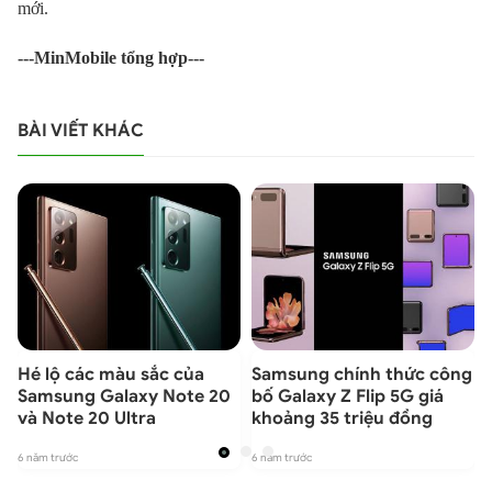
mới.
---MinMobile tổng hợp---
BÀI VIẾT KHÁC
ẽ
Hé lộ các màu sắc của
Samsung chính thức công
Samsung Galaxy Note 20
bố Galaxy Z Flip 5G giá
và Note 20 Ultra
khoảng 35 triệu đồng
6 năm trước
6 năm trước
6