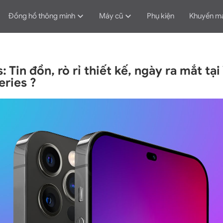
Đồng hồ thông minh
Máy cũ
Phụ kiện
Khuyến m
: Tin đồn, rò rỉ thiết kế, ngày ra mắt tạ
eries ?