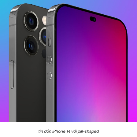
tin đồn iPhone 14 với pill-shaped