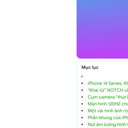
Mục lục
iPhone 14 Series: K
“Khai tử” NOTCH và
Cụm camera "thụt l
Màn hình 120HZ ch
Một vài hình ảnh rò
Phần khung của iP
Nút âm lượng hình 