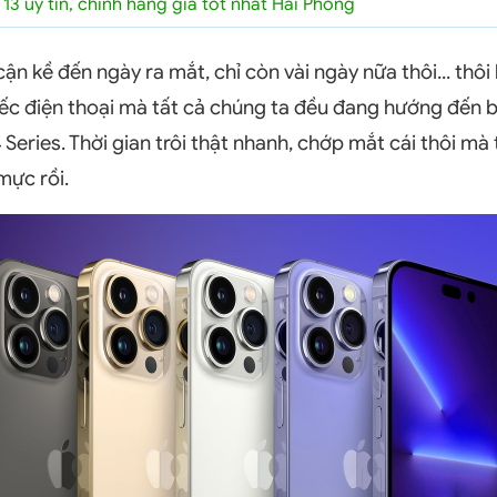
13 uy tín, chính hãng giá tốt nhất Hải Phòng
ận kề đến ngày ra mắt, chỉ còn vài ngày nữa thôi... thôi 
ếc điện thoại mà tất cả chúng ta đều đang hướng đến bâ
Series. Thời gian trôi thật nhanh, chớp mắt cái thôi mà
mực rồi.