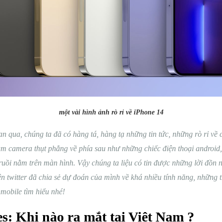
một vài hình ảnh rò rỉ về iPhone 14
ian qua, chúng ta đã có hàng tá, hàng tạ những tin tức, những rò rỉ về
cụm camera thụt phẳng về phía sau như những chiếc điện thoại android,
ruồi nằm trên màn hình. Vậy chúng ta liệu có tin được những lời đồn 
ên twitter đã chia sẻ dự đoán của mình về khá nhiều tính năng, những 
nmobile tìm hiểu nhé!
es: Khi nào ra mắt tại Việt Nam ?