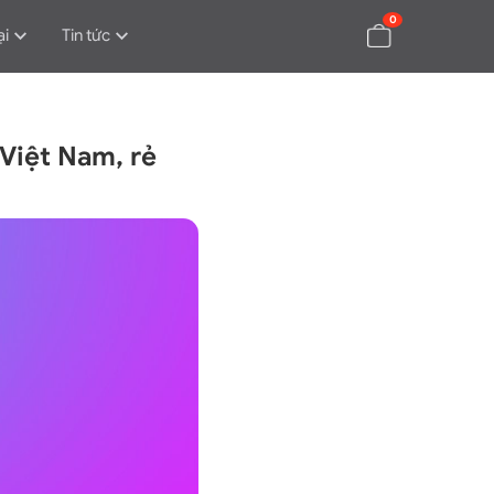
0
ại
Tin tức
i Việt Nam, rẻ