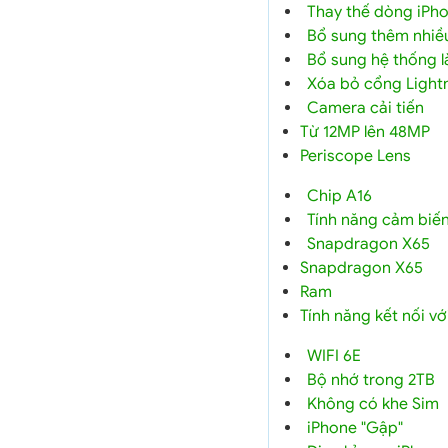
Thay thế dòng iPho
Bổ sung thêm nhiề
Bổ sung hệ thống 
Xóa bỏ cổng Light
Camera cải tiến
Từ 12MP lên 48MP
Periscope Lens
Chip A16
Tính năng cảm biến
Snapdragon X65
Snapdragon X65
Ram
Tính năng kết nối với
WIFI 6E
Bộ nhớ trong 2TB
Không có khe Sim
iPhone "Gập"