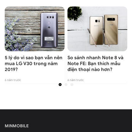
5 lý do vì sao bạn vẫn nên
So sánh nhanh Note 8 và
mua LG V30 trong năm
Note FE: Bạn thích mẫu
2019?
điện thoại nào hơn?
6 năm trước
6 năm trước
6
MINMOBILE