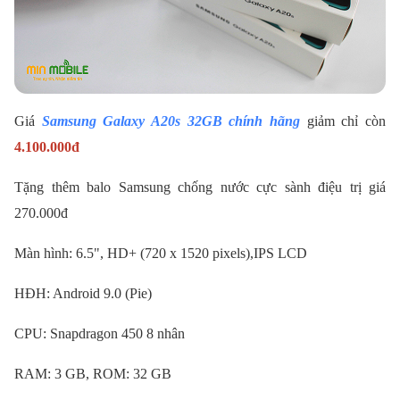
Giá
Samsung Galaxy A20s 32GB chính hãng
giảm chỉ còn
4.100.000
đ
Tặng thêm balo Samsung chống nước cực sành điệu trị giá
270.000đ
Màn hình: 6.5", HD+ (720 x 1520 pixels),IPS LCD
HĐH: Android 9.0 (Pie)
CPU: Snapdragon 450 8 nhân
RAM: 3 GB, ROM: 32 GB