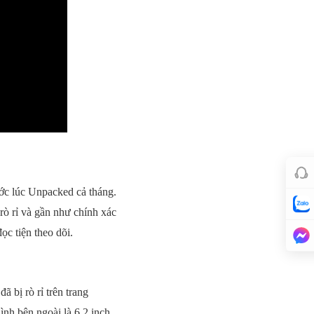
rước lúc Unpacked cả tháng.
rò rỉ và gần như chính xác
c tiện theo dõi.
 bị rò rỉ trên trang
nh bên ngoài là 6,2 inch,