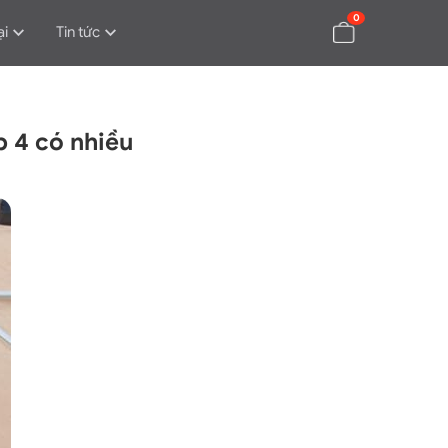
0
ại
Tin tức
p 4 có nhiều