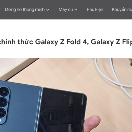
Đồng hồ thông minh
Máy cũ
Phụ kiện
Khuyến m
chính thức Galaxy Z Fold 4, Galaxy Z Fli