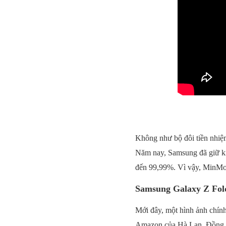
Không như bộ đôi tiền nhi
Năm nay, Samsung đã giữ kín
đến 99,99%. Vì vậy, MinMobi
Samsung Galaxy Z Fold 
Mới đây, một hình ảnh chính
Amazon của Hà Lan.
Đồng t