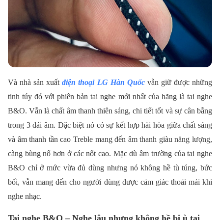
Và nhà sản xuất
điện thoại LG Hàn Quốc
vẫn giữ được những
tinh túy đó với phiên bản tai nghe mới nhất của hãng là tai nghe
B&O. Vẫn là chất âm thanh thiên sáng, chi tiết tốt và sự cân bằng
trong 3 dải âm. Đặc biệt nó có sự kết hợp hài hòa giữa chất sáng
và âm thanh tần cao Treble mang đến âm thanh giàu năng lượng,
càng bùng nổ hơn ở các nốt cao. Mặc dù âm trường của tai nghe
B&O chỉ ở mức vừa đủ dùng nhưng nó không hề tù túng, bức
bối, vẫn mang đến cho người dùng được cảm giác thoải mái khi
nghe nhạc.
Tai nghe B&O – Nghe lâu nhưng không hề bị ù tai