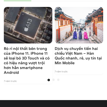
Rò rỉ nội thất bên trong
Dịch vụ chuyển tiền hai
của iPhone 11. iPhone 11
chiều Việt Nam – Hàn
sẽ loại bỏ 3D Touch và có
Quốc nhanh, rẻ, uy tín tại
có hiệu năng vượt trội
Min Mobile
7
hơn hẳn smartphone
7 năm trước
Android
7 năm trước