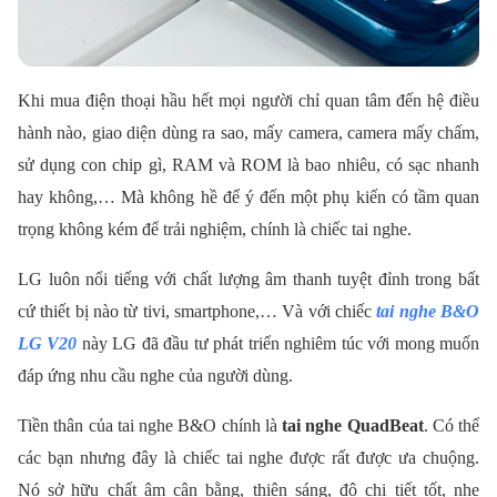
Khi mua điện thoại hầu hết mọi người chỉ quan tâm đến hệ điều
hành nào, giao diện dùng ra sao, mấy camera, camera mấy chấm,
sử dụng con chip gì, RAM và ROM là bao nhiêu, có sạc nhanh
hay không,… Mà không hề để ý đến một phụ kiến có tầm quan
trọng không kém để trải nghiệm, chính là chiếc tai nghe.
LG luôn nổi tiếng với chất lượng âm thanh tuyệt đỉnh trong bất
cứ thiết bị nào từ tivi, smartphone,… Và với chiếc
tai nghe B&O
LG V20
này LG đã đầu tư phát triển nghiêm túc với mong muốn
đáp ứng nhu cầu nghe của người dùng.
Tiền thân của tai nghe B&O chính là
tai nghe QuadBeat
. Có thể
các bạn nhưng đây là chiếc tai nghe được rất được ưa chuộng.
Nó sở hữu chất âm cân bằng, thiên sáng, độ chi tiết tốt, nhẹ