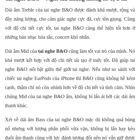
Dải âm Treble của tai nghe B&O được đánh khá mượt, rộng và
đầy năng lượng, cho cảm giác nghe cực đã, cực tôn giọng. Cùng
với độ chi tiết cực tốt, tai nghe B&O càng thể hiện tốt hơn ở
những bản nhạc hòa tấu, concert khó nhằn.
Dải âm Mid của
tai nghe B&O
cũng làm tốt vai trò của mình. Nó
khá mượt kết hợp với độ chi tiết tái tạo ở mức tốt. Đã giúp tai
nghe B&O nổi bật giữa thế giới tai nghe. Nếu như so sánh với
chiếc tai nghe EarPods của iPhone thì B&O cũng không hề kém
cạnh, thậm chí nó còn nhỉnh hơn về độ chi tiết và tình cảm. Nhìn
chúng Mid của tai nghe B&O ấm, không bí lấn át bởi các dải âm
thanh khác.
Xét về dải âm Bass của tai nghe B&O mặc dù không quá bùng
nổ nhưng với lượng phân phối vừa vặn, không bị lấn hay kéo
đuôi âm thanh cùng với lực đánh tương đối nên nó vẫn giữ được