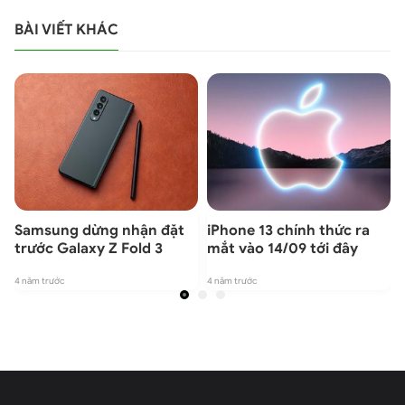
BÀI VIẾT KHÁC
Samsung dừng nhận đặt
iPhone 13 chính thức ra
”
trước Galaxy Z Fold 3
mắt vào 14/09 tới đây
4 năm trước
4 năm trước
4