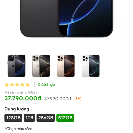
0 đánh giá
Mã sản phẩm:
A3293
37.790.000đ
37.990.000đ
-1%
Dung lượng
128GB
1TB
256GB
512GB
*
Chọn màu sắc: