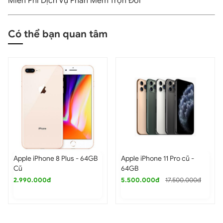
Miễn Phí Dịch Vụ Phần Mềm Trọn Đời
văn bản hay đặt câu hỏi trở nên dễ dàng và nhanh
chóng, tạo ra những tương tác tự nhiên như một cuộc
trò chuyện giữa hai người. Điều này mở ra nhiều tiềm
Có thể bạn quan tâm
năng ứng dụng mới trong tương lai.
Thiết kế khung viền titan siêu nhẹ, sang
trọng
iPhone 16 Pro 512GB
tỏa sáng với thiết kế khung viền
titan siêu nhẹ, mang lại sự bền bỉ và thanh lịch. Chất liệu
titan không chỉ giúp giảm trọng lượng mà còn duy trì độ
chắc chắn, kết hợp với các cạnh bo tròn mang lại cảm
giác cầm nắm thoải mái, ngay cả khi sử dụng lâu. Thiết
kế hiện đại với nhiều tùy chọn màu sắc sang trọng tạo
iPhone 11 Pro Max Qua sử
iPhone 11 Pro Max cũ 256GB
nên vẻ đẹp lấp lánh dưới ánh sáng.
dụng 64GB
6.990.000đ
16.990.000đ
9.500.000đ