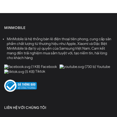
MINMOBILE
MinMobile là hệ thống bán lẻ điện thoại tiên phong, cung cấp sản
phẩm chất lượng từ thương hiệu như Apple, Xiaomi và Đặc Biệt
Giá iPhone 16 Pro hiện tại bao nhiêu?
MinMobile là đại lý uỷ quyền của Samsung Việt Nam. Cam kết
mang đến trải nghiệm mua sắm tuyệt vời, tạo niềm tin, hài lòng
Thiết bị còn nâng cao trải nghiệm người dùng với nút
cho khách hàng
Action Button đa chức năng và Camera Control, cho
Facebook
Youtube
phép truy cập nhanh vào các tính năng yêu thích chỉ
Tiktok
bằng một cú nhấn. Màn hình Super Retina XDR OLED 6.3
inch với độ sáng lên tới 2000 nits và tần số quét 120Hz,
cùng công nghệ HDR, mang đến hình ảnh sắc nét và
mượt mà, dễ nhìn dưới ánh nắng. Công nghệ True Tone
tự động điều chỉnh màu sắc và độ sáng, đảm bảo hiển
thị chính xác và bảo vệ mắt người dùng trong mọi điều
LIÊN HỆ VỚI CHÚNG TÔI
kiện ánh sáng.