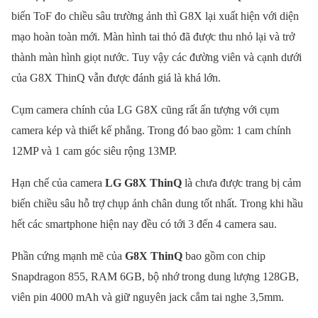
biến ToF đo chiều sâu trường ảnh thì G8X lại xuất hiện với diện
mạo hoàn toàn mới. Màn hình tai thỏ đã được thu nhỏ lại và trở
thành màn hình giọt nước. Tuy vậy các đường viên và cạnh dưới
của G8X ThinQ vẫn được đánh giá là khá lớn.
Cụm camera chính của LG G8X cũng rất ấn tượng với cụm
camera kép và thiết kế phẳng. Trong đó bao gồm: 1 cam chính
12MP và 1 cam góc siêu rộng 13MP.
Hạn chế của camera
LG G8X ThinQ
là chưa được trang bị cảm
biến chiều sâu hỗ trợ chụp ảnh chân dung tốt nhất. Trong khi hầu
hết các smartphone hiện nay đều có tới 3 đến 4 camera sau.
Phần cứng mạnh mẽ của
G8X ThinQ
bao gồm con chip
Snapdragon 855, RAM 6GB, bộ nhớ trong dung lượng 128GB,
viên pin 4000 mAh và giữ nguyên jack cắm tai nghe 3,5mm.