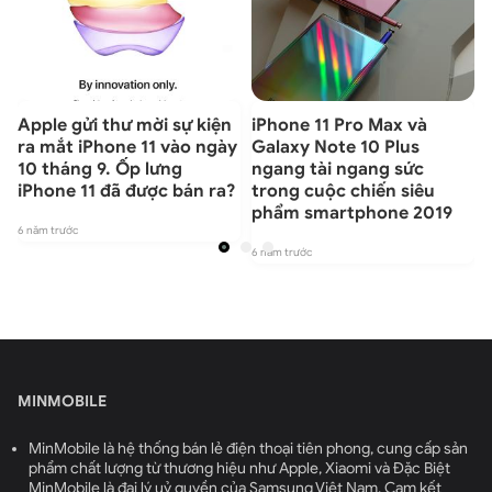
Apple gửi thư mời sự kiện
iPhone 11 Pro Max và
i
ra mắt iPhone 11 vào ngày
Galaxy Note 10 Plus
10 tháng 9. Ốp lưng
ngang tài ngang sức
iPhone 11 đã được bán ra?
trong cuộc chiến siêu
phẩm smartphone 2019
6 năm trước
6
6 năm trước
MINMOBILE
MinMobile là hệ thống bán lẻ điện thoại tiên phong, cung cấp sản
phẩm chất lượng từ thương hiệu như Apple, Xiaomi và Đặc Biệt
MinMobile là đại lý uỷ quyền của Samsung Việt Nam. Cam kết