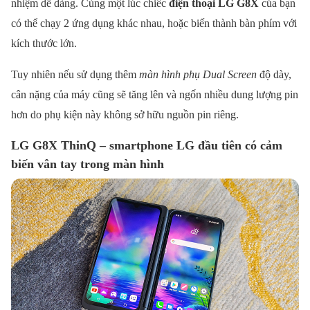
nhiệm dễ dàng. Cùng một lúc chiếc
điện thoại LG G8X
của bạn
có thể chạy 2 ứng dụng khác nhau, hoặc biến thành bàn phím với
kích thước lớn.
Tuy nhiên nếu sử dụng thêm
màn hình phụ Dual Screen
độ dày,
cân nặng của máy cũng sẽ tăng lên và ngốn nhiều dung lượng pin
hơn do phụ kiện này không sở hữu nguồn pin riêng.
LG G8X ThinQ – smartphone LG đầu tiên có cảm
biến vân tay trong màn hình