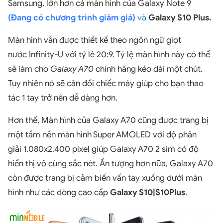
Samsung, lớn hơn cả màn hình của Galaxy Note 9
(Đang có chương trình giảm giá)
v
à
Galaxy S10 Plus.
Màn hình vẫn được thiết kế theo ngôn ngữ giọt
nước Infinity-U với tỷ lê 20:9. Tỷ lệ màn hình này có thể
sẽ làm cho
Galaxy A70
chính hãng kéo dài một chút.
Tuy nhiên nó sẽ cân đối chiếc máy giúp cho bạn thao
tác 1 tay trở nên dễ dàng hơn.
Hơn thế, Màn hình của Galaxy A70 cũng được trang bị
một tấm nền màn hình Super AMOLED với độ phân
giải 1.080x2.400 pixel giúp Galaxy A70 2 sim có độ
hiển thị vô cùng sắc nét. Ấn tượng hơn nữa, Galaxy A70
còn được trang bị cảm biến vấn tay xuống dưới màn
hình như các dòng cao cấp
Galaxy S10|S10Plus
.