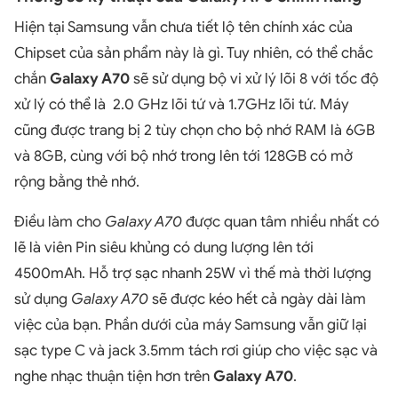
Hiện tại Samsung vẫn chưa tiết lộ tên chính xác của
Chipset của sản phẩm này là gì. Tuy nhiên, có thể chắc
chắn
Galaxy A70
sẽ sử dụng bộ vi xử lý lõi 8 với tốc độ
xử lý có thể là 2.0 GHz lõi tứ và 1.7GHz lõi tứ. Máy
cũng được trang bị 2 tùy chọn cho bộ nhớ RAM là 6GB
và 8GB, cùng với bộ nhớ trong lên tới 128GB có mở
rộng bằng thẻ nhớ.
Điều làm cho
Galaxy A70
được quan tâm nhiều nhất có
lẽ là viên Pin siêu khủng có dung lượng lên tới
4500mAh. Hỗ trợ sạc nhanh 25W vì thế mà thời lượng
sử dụng
Galaxy A70
sẽ được kéo hết cả ngày dài làm
việc của bạn. Phần dưới của máy Samsung vẫn giữ lại
sạc type C và jack 3.5mm tách rơi giúp cho việc sạc và
nghe nhạc thuận tiện hơn trên
Galaxy A70
.