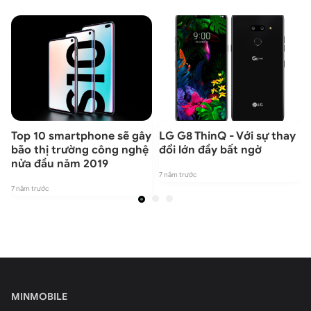
Top 10 smartphone sẽ gây
LG G8 ThinQ - Với sự thay
bão thị trường công nghệ
đổi lớn đầy bất ngờ
nửa đầu năm 2019
7 năm trước
7 năm trước
7
MINMOBILE